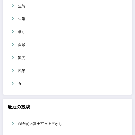
生態
生活
祭り
自然
観光
風景
食
最近の投稿
25年前の富士宮市上空から