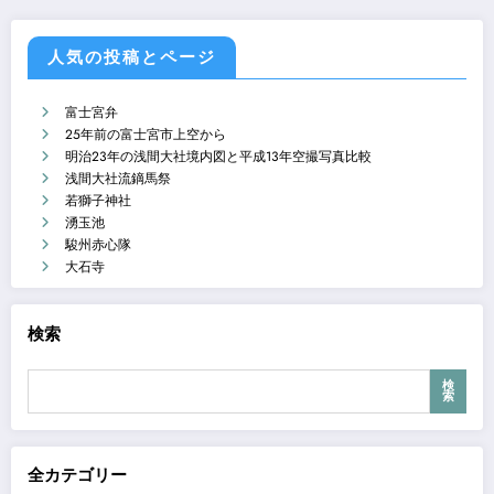
人気の投稿とページ
富士宮弁
25年前の富士宮市上空から
明治23年の浅間大社境内図と平成13年空撮写真比較
浅間大社流鏑馬祭
若獅子神社
湧玉池
駿州赤心隊
大石寺
検索
検
索
全カテゴリー