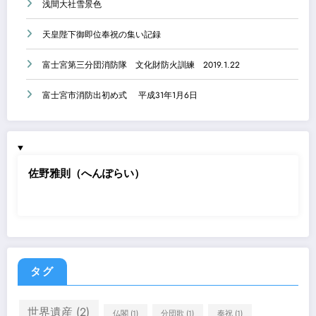
浅間大社雪景色
天皇陛下御即位奉祝の集い記録
富士宮第三分団消防隊 文化財防火訓練 2019.1.22
富士宮市消防出初め式 平成31年1月6日
佐野雅則（へんぽらい）
タグ
世界遺産
(2)
仏閣
(1)
分団歌
(1)
奉祝
(1)