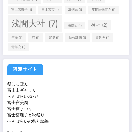
富士宮囃子
(1)
富士宮市
(1)
流鏑馬
(1)
流鏑馬保存会
(1)
浅間大社
(7)
神社
(2)
消防団
(1)
空撮
(1)
花
(1)
記憶
(1)
防火訓練
(1)
雪景色
(1)
青年会
(1)
関連サイト
祭にっぽん
富士山ギャラリー
へんぽらいねっと
富士宮美図
富士宮まつり
富士宮囃子と秋祭り
へんぽらいの祭り談義