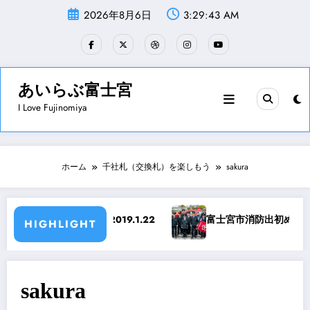
コ
2026年8月6日
3:29:43 AM
ン
テ
ン
ツ
へ
ス
あいらぶ富士宮
キ
I Love Fujinomiya
ッ
プ
ホーム
千社札（交換札）を楽しもう
sakura
化財防火訓練 2019.1.22
富士宮市消防出初め式 平成3
HIGHLIGHT
sakura