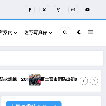
宮案内
佐野写真館
1.22
富士宮市消防出初め式 平成31年1月6日