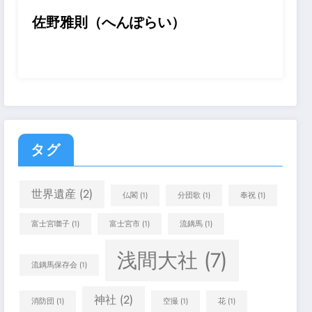
佐野雅則（へんぽらい）
タグ
世界遺産
(2)
仏閣
(1)
分団歌
(1)
奉祝
(1)
富士宮囃子
(1)
富士宮市
(1)
流鏑馬
(1)
浅間大社
(7)
流鏑馬保存会
(1)
神社
(2)
消防団
(1)
空撮
(1)
花
(1)