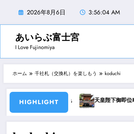
コ
ン
2026年8月6日
3:56:05 AM
テ
ン
ツ
あいらぶ富士宮
へ
I Love Fujinomiya
ス
キ
ッ
プ
ホーム
千社札（交換札）を楽しもう
koduchi
浅間大社雪景色
天皇陛下御即位奉祝の集い記
HIGHLIGHT