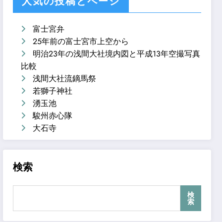
人気の投稿とページ
富士宮弁
25年前の富士宮市上空から
明治23年の浅間大社境内図と平成13年空撮写真
比較
浅間大社流鏑馬祭
若獅子神社
湧玉池
駿州赤心隊
大石寺
検索
検
索