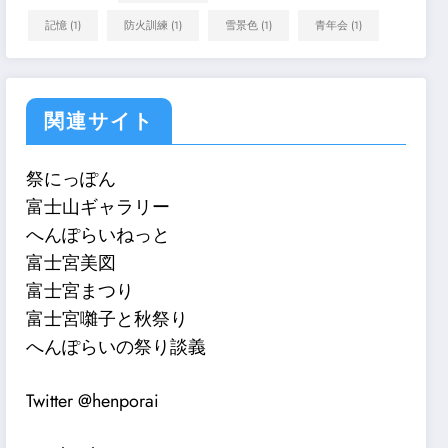
記憶
(1)
防火訓練
(1)
雪景色
(1)
青年会
(1)
関連サイト
祭にっぽん
富士山ギャラリー
へんぽらいねっと
富士宮美図
富士宮まつり
富士宮囃子と秋祭り
へんぽらいの祭り談義
Twitter @henporai