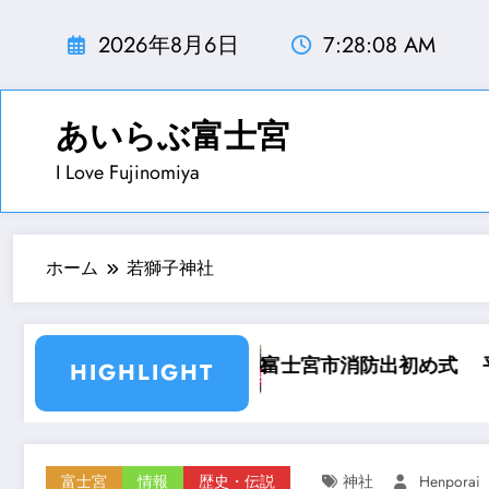
コ
ン
2026年8月6日
7:28:10 AM
テ
ン
ツ
あいらぶ富士宮
へ
I Love Fujinomiya
ス
キ
ッ
プ
ホーム
若獅子神社
防出初め式 平成31年1月6日
世界遺産センタ
HIGHLIGHT
富士宮
情報
歴史・伝説
神社
Henporai