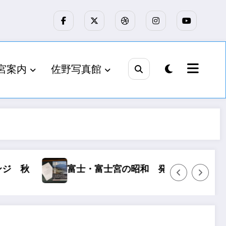
宮案内
佐野写真館
刊
浅間大社青年会45周年慰霊祭
25