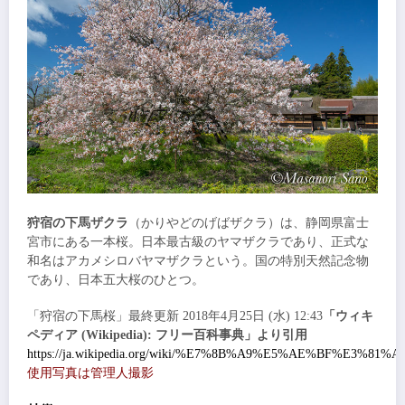
狩宿の下馬ザクラ
（かりやどのげばザクラ）は、静岡県富士
宮市にある一本桜。日本最古級のヤマザクラであり、正式な
和名はアカメシロバヤマザクラという。国の特別天然記念物
であり、日本五大桜のひとつ。
「狩宿の下馬桜」最終更新 2018年4月25日 (水) 12:43
「ウィキ
ペディア (Wikipedia): フリー百科事典」より引用
https://ja.wikipedia.org/wiki/%E7%8B%A9%E5%AE%BF%E
使用写真は管理人撮影