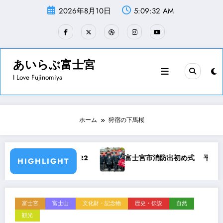
コ
2026年8月10日
5:09:33 AM
ン
テ
ン
ツ
へ
ス
あいらぶ富士宮
キ
I Love Fujinomiya
ッ
プ
ホーム
狩宿の下馬桜
019.1.22
富士宮市消防出初め式 平成31年1月6日
HIGHLIGHT
富士宮
富士山
文化財・記念物
歴史・伝説
自然
観光