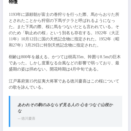
特徴
1193年に源頼朝が富士の巻狩りを行った際、馬からおりた所
とされたことから狩宿の下馬ザクラと呼ばれるようになっ
た。また下馬の際、桜に馬をつないだとも言われている。そ
のため「駒止めの桜」という別名も存在する。1922年（大正
11年）10月12日に国の天然記念物に指定された。1952年（昭
和27年）3月29日に特別天然記念物に指定された。
樹齢は800年を越える。かつては樹高35m、幹囲り8.5mの巨木
であった。しかし度重なる台風などの影響で弱っており、最
盛期の姿は拝めない。開花時期は4月中旬である。
江戸幕府第15代征夷大将軍である徳川慶喜はこの桜について
の歌を詠んでいる。
あわれその駒のみならず見る人の 心をつなぐ山桜か
な
— 徳川慶喜