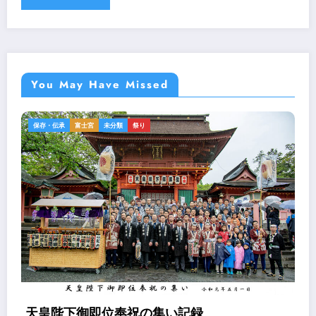
You May Have Missed
保存・伝承
富士宮
未分類
祭り
天皇陛下御即位奉祝の集い記録