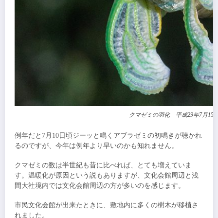
クマゼミの羽化 平成29年7月1
例年だと7月10日頃ジーッと鳴くアブラゼミの初鳴きが聴かれ
るのですが、今年は例年より早いのかも知れません。
クマゼミの数は半世紀も昔に比べれば、とても増えていま
す。温暖化が原因という説もありますが、文化会館周辺と浅
間大社境内では文化会館周辺の方が多いのを感じます。
市民文化会館が出来たときに、敷地内に多くの樹木が移植さ
れました。