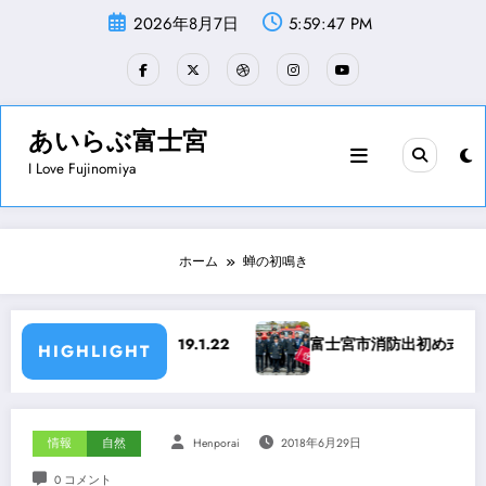
コ
2026年8月7日
5:59:47 PM
ン
テ
ン
ツ
へ
ス
あいらぶ富士宮
キ
I Love Fujinomiya
ッ
プ
ホーム
蝉の初鳴き
 2019.1.22
富士宮市消防出初め式 平成31年1月6日
HIGHLIGHT
情報
自然
Henporai
2018年6月29日
0 コメント