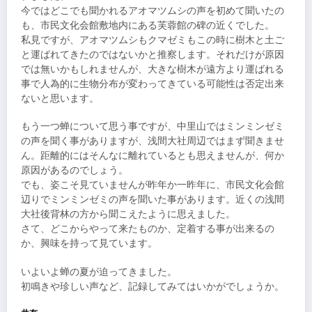
今ではどこでも聞かれるアオマツムシの声を初めて聞いたの
も、市民文化会館敷地内にある芙蓉館の碑の近くでした。
私見ですが、アオマツムシもクマゼミもこの時に樹木と土ご
と運ばれてきたのではないかと推察します。それだけが原因
では無いかもしれませんが、大きな樹木が遠方より運ばれる
事で人為的に生物分布が変わってきている可能性は否定出来
ないと思います。
もう一つ蝉について思う事ですが、中里山ではミンミンゼミ
の声を聞く事がありますが、浅間大社周辺ではまず聞きませ
ん。距離的にはそんなに離れているとも思えませんが、何か
原因があるのでしょう。
でも、姿こそ見ていませんが昨年か一昨年に、市民文化会館
辺りでミンミンゼミの声を聞いた事があります。近くの浅間
大社後背林の方から聞こえたように思えました。
さて、どこからやって来たものか、定着する事が出来るの
か、興味を持って見ています。
いよいよ蝉の夏が迫ってきました。
初鳴きや珍しい声など、記録してみてはいかがでしょうか。