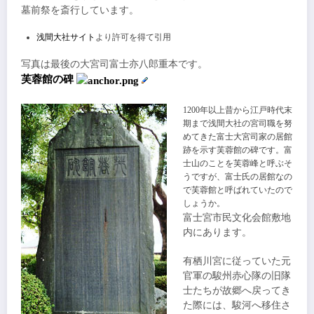
墓前祭を斎行しています。
浅間大社サイト
より許可を得て引用
写真は最後の大宮司
富士亦八郎重本
です。
芙蓉館の碑
1200年以上昔から江戸時代末
期まで浅間大社の宮司職を努
めてきた
富士大宮司家
の居館
跡を示す芙蓉館の碑です。富
士山のことを芙蓉峰と呼ぶそ
うですが、富士氏の居館なの
で芙蓉館と呼ばれていたので
しょうか。
富士宮市民文化会館敷地
内にあります。
有栖川宮に従っていた元
官軍の駿州赤心隊の旧隊
士たちが故郷へ戻ってき
た際には、駿河へ移住さ