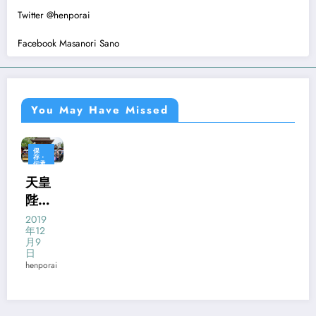
Twitter @henporai
Facebook Masanori Sano
You May Have Missed
保
存・
伝承
富士
天皇
宮
陛下
未分
類
御即
祭り
2019
年12
位奉
月9
祝の
日
henporai
集い
記録