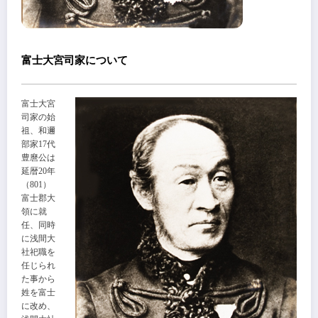
富士大宮司家
について
富士大宮
司家
の始
祖、和邇
部家17代
豊麿公は
延暦20年
（801）
富士郡大
領に就
任、同時
に浅間大
社祀職を
任じられ
た事から
姓を富士
に改め、