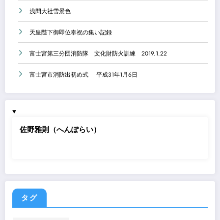
浅間大社雪景色
天皇陛下御即位奉祝の集い記録
富士宮第三分団消防隊 文化財防火訓練 2019.1.22
富士宮市消防出初め式 平成31年1月6日
佐野雅則（へんぽらい）
タグ