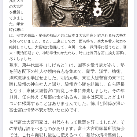
浅間大社
の大宮司
を世襲し
てきまし
た。鎌倉
時代末に
は、安芸の厳島・尾張の熱田と共に日本３大宮司家と称される程の勢力
を誇っていました。また、土豪としての一面も持ち、兵力を蓄え勢力を
維持しました。大宮城に割拠して、今川・北条・武田等に従うなど、幕
末・明治初期まで、神明奉仕のかたわら、時には長刀を笏に換え国事に
尽くしました。
幕末、第44代重本（しげもと）は、国事を憂う志があり、塾
を開き配下の社人や領内有志を集めて、蘭学、漢学、槍術、
洋式教練を学ばせました。明治元年、東征大総督宮の東下に
際し駿州の神主社人と謀り、駿州赤心隊を組織し、自ら隊長
となり、東征大総督宮に随従し王事に奔走しました。その年
11月、任を終えて帰郷の命があるも、重本は東京にとどまり
ついに帰郷することはありませんでした。徳川と関係が深い
富士宮は情勢不安が続いたためです。
名門
富士大宮司家
は、44代をもって世襲を辞しましたが、そ
の業績は誇るべきものがあります。
富士大宮司家
墓所護持会
では、これを顕彰し後世に伝えるべく、墓所の清掃整備し、