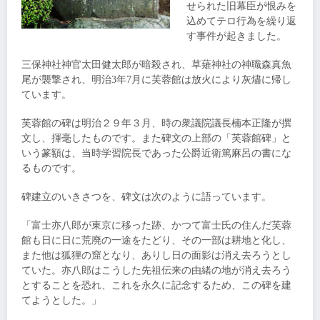
せられた旧幕臣が恨みを
込めてテロ行為を繰り返
す事件が起きました。
三保神社神官太田健太郎が暗殺され、草薙神社の神職森真魚
尾が襲撃され、明治3年7月に芙蓉館は放火により灰燼に帰し
ています。
芙蓉館の碑は明治２９年３月、時の衆議院議長楠本正隆が撰
文し、揮毫したものです。また碑文の上部の「芙蓉館碑」と
いう篆額は、当時学習院長であった公爵近衛篤麻呂の書にな
るものです。
碑建立のいきさつを、碑文は次のように語っています。
「
富士亦八郎
が東京に移った跡、かつて富士氏の住んだ芙蓉
館も日に日に荒廃の一途をたどり、その一部は耕地と化し、
また他は狐狸の窟となり、ありし日の面影は消え去ろうとし
ていた。亦八郎はこうした先祖伝来の由緒の地が消え去ろう
とすることを恐れ、これを永久に記念するため、この碑を建
てようとした。」