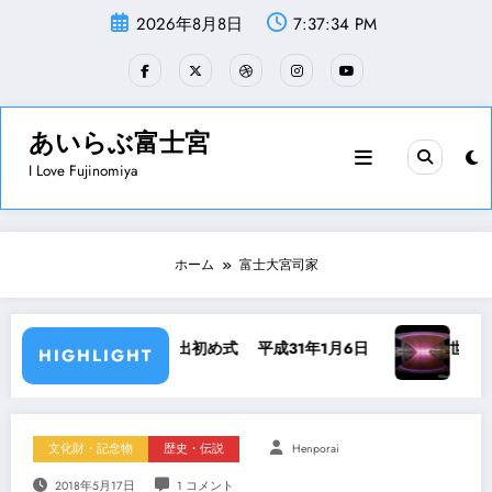
コ
2026年8月8日
7:37:35 PM
ン
テ
ン
ツ
へ
ス
あいらぶ富士宮
キ
I Love Fujinomiya
ッ
プ
ホーム
富士大宮司家
め式 平成31年1月6日
世界遺産センターカラーチェンジ
HIGHLIGHT
文化財・記念物
歴史・伝説
Henporai
2018年5月17日
1 コメント