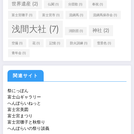
世界遺産
(2)
仏閣
(1)
分団歌
(1)
奉祝
(1)
富士宮囃子
(1)
富士宮市
(1)
流鏑馬
(1)
流鏑馬保存会
(1)
浅間大社
(7)
神社
(2)
消防団
(1)
空撮
(1)
花
(1)
記憶
(1)
防火訓練
(1)
雪景色
(1)
青年会
(1)
関連サイト
祭にっぽん
富士山ギャラリー
へんぽらいねっと
富士宮美図
富士宮まつり
富士宮囃子と秋祭り
へんぽらいの祭り談義