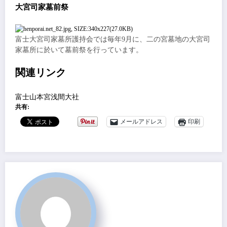
大宮司家墓前祭
富士大宮司家
墓所護持会では毎年9月に、二の宮墓地の大宮司
家墓所に於いて墓前祭を行っています。
関連
リンク
富士山本宮浅間大社
共有:
メールアドレス
印刷