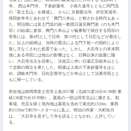
寺、 西山本門寺、 下条妙蓮寺、 小泉久遠寺とともに同門流
の「富士五山」を構成し、さらに 京都要法寺、伊豆実成寺、
保田妙本寺とあわせて「興門八本山」と称される時代もあっ
た。明治期には富士門流の統一教団日蓮宗興門派（のち本門
宗）の結成に参加、興門八本山より輪番制で就任する同宗の
管長には、第4代として日布、第15代として日応などが着任し
た。以上の経緯は、当時の憲法による門下統一の指針により
致し方なくされた処置であった。しかし、
大石寺
との本末関
係にある寺院には他山の影響はなく、日興以来の血脈に随
い、
大石寺
法主を信奉し、法改正に伴い日蓮正宗総本山とし
て念願の独立を果たした。戦後は上述の下条妙蓮寺をはじ
め、讃岐本門寺、日向定善寺などが本山として法累寺院とと
もに帰一している。
所在地は静岡県富士宮市上条2057番（北緯35度16分41.98秒 東
経138度35分19.99秒）。墓苑の一部は同市北山に属する。 駐
車場、売店を除く境内地は墓苑を含めて南北約1550m、東西
約1150mで約70ヘクタールに及ぶ。明治の作家・大町桂月
は、「
大石寺
を見ずして寺を語ることなかれ」と評してい
る。