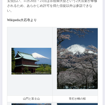
宝虫払い、11月20日・21日は宗祖御大会という2大法要が奉修
されるため、あらかじめ許可を得た信徒以外は参詣できな
い。
Wikipedia大石寺より
山門と富士山
常灯が峰の桜