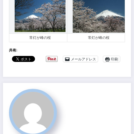
常灯が峰の桜
常灯が峰の桜
共有:
メールアドレス
印刷