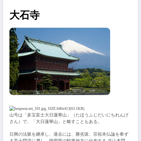
大石寺
山号は「多宝富士大日蓮華山」（たほうふじだいにちれんげ
さん）で、「大日蓮華山」と略すこともある。
日興の法脈を継承し、過去には、勝劣派、宗祖本仏論を奉ず
る富士門流に属し、静岡県の駿東地方に分布する 北山本門