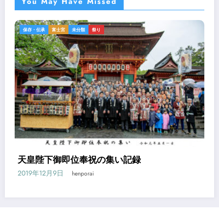
You May Have Missed
保存・伝承
富士宮
未分類
祭り
天皇陛下御即位奉祝の集い記録
2019年12月9日
henporai