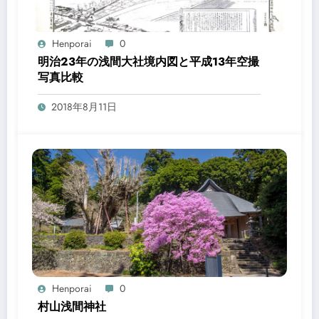
Henporai
0
明治23年の浅間大社境内図と平成13年空撮
写真比較
2018年8月11日
Henporai
0
村山浅間神社