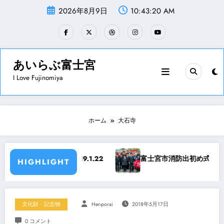
コ
2026年8月9日
10:43:20 AM
ン
テ
ン
ツ
へ
ス
あいらぶ富士宮
キ
I Love Fujinomiya
ッ
プ
ホーム
大石寺
練 2019.1.22
富士宮市消防出初め式 平成31年1月6
HIGHLIGHT
文化財・記念物
Henporai
2018年5月17日
0 コメント