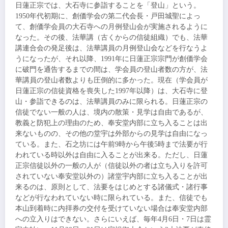
日蓮正宗では、
大石寺
に参詣することを「登山」という。
1950年代初期に、創価学会の第二代会長・戸田城聖によっ
て、創価学会員の
大石寺
への月例登山会が実施されるように
なった。その後、法華講（古くからの信徒組織）でも、法華
講連合会の発足後は、法華講員の月例登山会などを行なうよ
うになったが、それ以降、1991年に日蓮正宗宗門が創価学会
に破門を通告するまでの間は、学会員の登山者数の方が、法
華講員の登山者数よりも圧倒的に多かった。現在（学会員が
日蓮正宗の信徒資格を喪失した1997年以降）は、
大石寺
に登
山・参詣できるのは、法華講員のみに限られる。日蓮正宗の
信徒でない一般の人は、境内の散策・見学は自由であるが、
教義と防犯上の理由のため、奉安堂内部に立ち入ることは出
来ないものの、その他の堂宇は外部からの見学は自由になっ
ている。また、石之坊には午前9時から午後5時まで法要が行
われている時以外は自由に入ることが出来る。ただし、日蓮
正宗信徒以外の一般の人が（信徒以外の者は立ち入りを許可
されていない奉安堂以外の）諸堂宇内部に立ち入ることが出
来るのは、原則として、法要をはじめとする諸儀式・諸行事
などが行なわれていない時に限られている。また、信徒でも
本山到着時に内拝券の交付を受けていない場合は奉安堂内部
への立入りはできない。さらにいえば、毎年4月6日・7日は霊