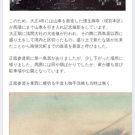
このため、大正4年には山車を新造した湧玉御幸（現宮本区）
が馬場にまで山車を引き入れ記念撮影をしています。
大正期に浅間大社の大改修が行われ、その際に西鳥居以西に
盛り土をして境内と区切ったもの。盛り土で新たな坂が出来
たことから南側元町までの坂道を新坂と呼びました。
正面参道前に第一鳥居がありましたが、少し下がった場所に
移りました。周囲には田や畑ばかりでしたが、家が建ち並び
駐車場や公園となっています。
正面参道を東西に横切る中道も御手洗橋も当時は無く、