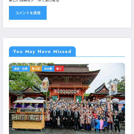
You May Have Missed
保存・伝承
富士宮
未分類
祭り