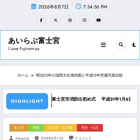
コ
2026年8月7日
7:34:56 PM
ン
テ
ン
ツ
へ
ス
あいらぶ富士宮
キ
I Love Fujinomiya
ッ
プ
ホーム
明治23年の浅間大社境内図と平成13年空撮写真比較
富士宮市消防出初め式 平成31年1月6日
世界遺産セン
HIGHLIGHT
富士宮
情報
文化財・記念物
歴史・伝説
Henporai
2018年8月11日
0 コメント