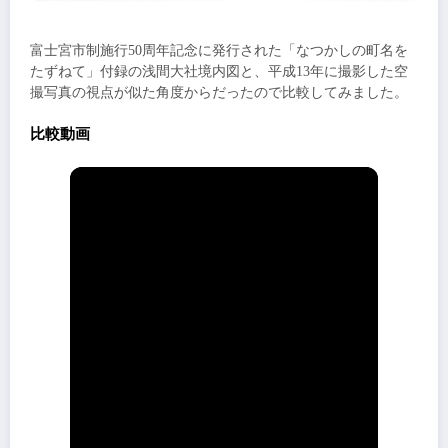
富士宮市制施行50周年記念に発行された「なつかしの町名を
たずねて」付録の浅間大社境内図と、平成13年に撮影した空
撮写真の視点が似た角度からだったので比較してみました。
比較動画