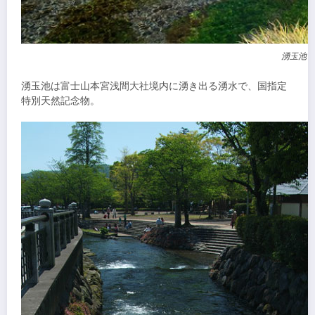
湧玉池下
湧玉池
は富士山本宮浅間大社境内に湧き出る湧水で、国指定
特別天然記念物。