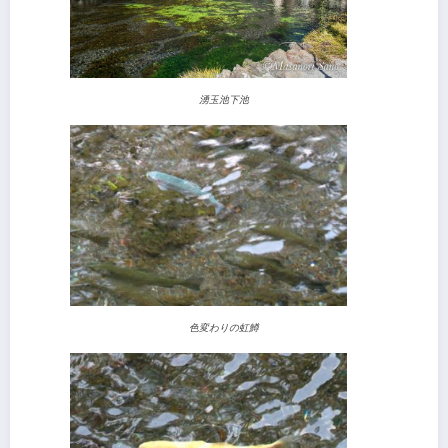
湧玉池下池
色変わりの虹鱒