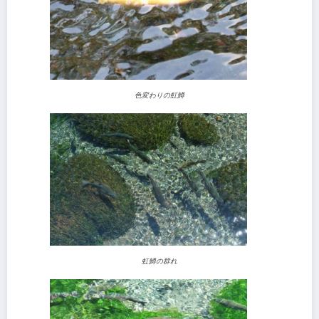
色変わりの虹鱒
虹鱒の群れ