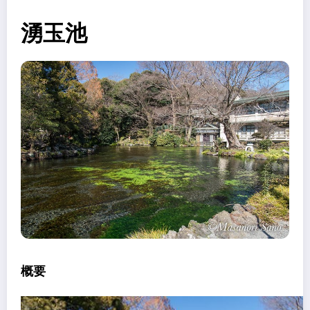
湧玉池
概要