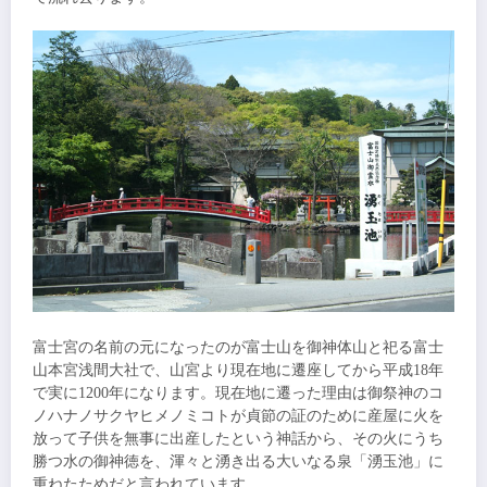
富士宮の名前の元になったのが富士山を御神体山と祀る富士
山本宮浅間大社で、山宮より現在地に遷座してから平成18年
で実に1200年になります。現在地に遷った理由は御祭神のコ
ノハナノサクヤヒメノミコトが貞節の証のために産屋に火を
放って子供を無事に出産したという神話から、その火にうち
勝つ水の御神徳を、渾々と湧き出る大いなる泉「
湧玉池
」に
重ねたためだと言われています。