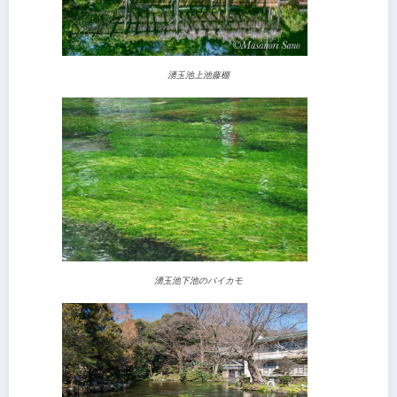
湧玉池上池藤棚
湧玉池下池のバイカモ