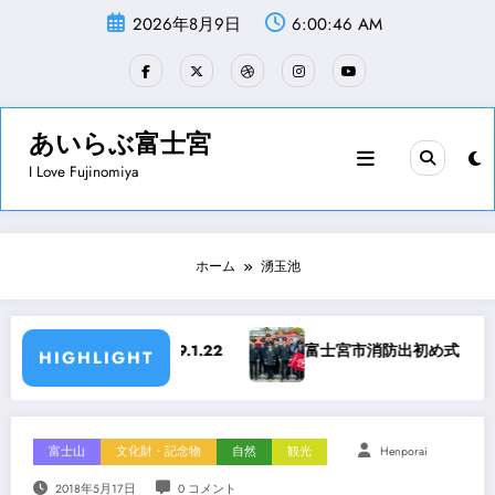
コ
2026年8月9日
6:00:47 AM
ン
テ
ン
ツ
へ
ス
あいらぶ富士宮
キ
I Love Fujinomiya
ッ
プ
ホーム
湧玉池
富士宮市消防出初め式 平成31年1月6日
世界遺産
HIGHLIGHT
富士山
文化財・記念物
自然
観光
Henporai
2018年5月17日
0 コメント