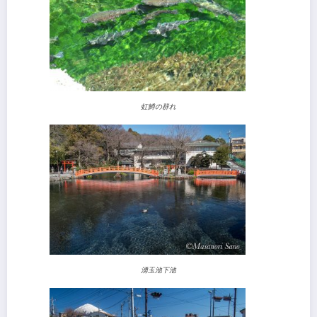
虹鱒の群れ
湧玉池下池