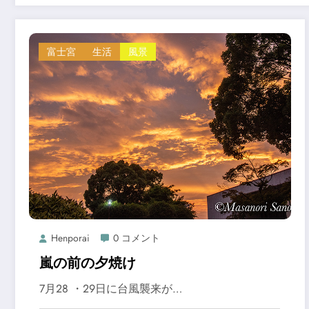
富士宮
生活
風景
Henporai
0 コメント
嵐の前の夕焼け
7月28 ・29日に台風襲来が…