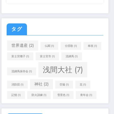
タグ
世界遺産
(2)
仏閣
(1)
分団歌
(1)
奉祝
(1)
富士宮囃子
(1)
富士宮市
(1)
流鏑馬
(1)
浅間大社
(7)
流鏑馬保存会
(1)
神社
(2)
消防団
(1)
空撮
(1)
花
(1)
記憶
(1)
防火訓練
(1)
雪景色
(1)
青年会
(1)