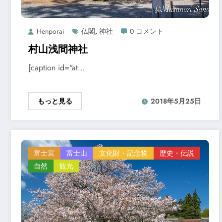
Henporai
仏閣
神社
0 コメント
,
村山浅間神社
[caption id="at…
もっと見る
2018年5月25日
富士宮
富士山
文化財・記念物
歴史・伝説
自然
観光