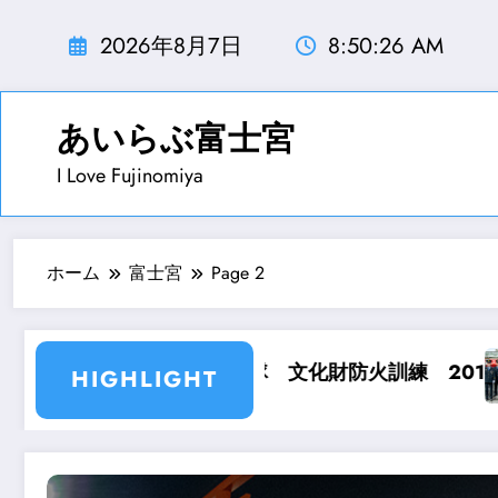
コ
ン
2026年8月7日
8:50:27 AM
テ
ン
ツ
あいらぶ富士宮
へ
I Love Fujinomiya
ス
キ
ッ
プ
ホーム
富士宮
Page 2
隊 文化財防火訓練 2019.1.22
富士宮市消防出初め式
HIGHLIGHT