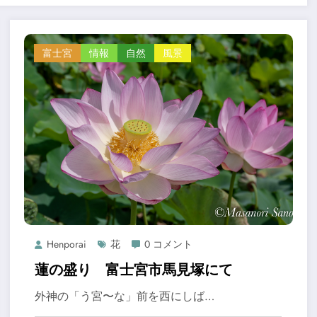
富士宮
情報
自然
風景
Henporai
花
0 コメント
蓮の盛り 富士宮市馬見塚にて
外神の「う宮〜な」前を西にしば…