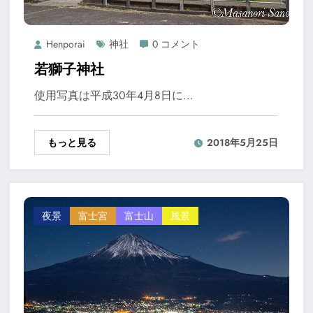
Henporai
神社
0 コメント
若獅子神社
使用写真は平成30年4月8日に…
もっと見る
2018年5月25日
夜景
富士宮
富士山
風景