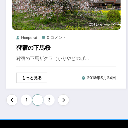
Henporai
0 コメント
狩宿の下馬桜
狩宿の下馬ザクラ（かりやどのげ…
もっと見る
2018年5月24日
投
1
2
3
稿
の