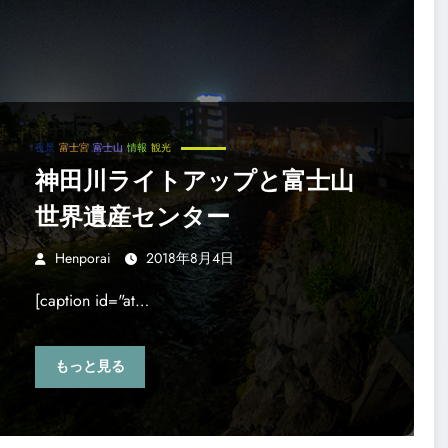
夜景
富士宮
富士山
情報
観光
神田川ライトアップと富士山
世界遺産センター
Henporai
2018年8月4日
[caption id="at…
もっと見る