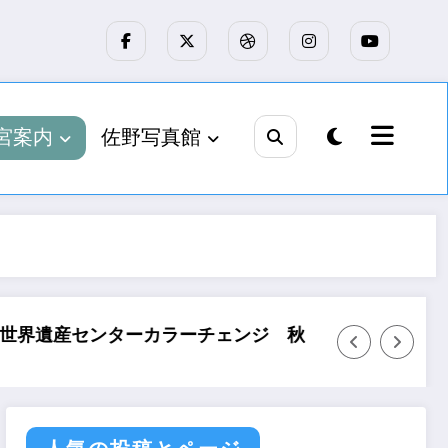
宮案内
佐野写真館
チェンジ 秋
富士・富士宮の昭和 発刊