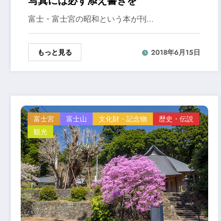
写真には必ず添え書きを
富士・富士宮の昭和という本が刊…
もっと見る
2018年6月15日
富士宮
富士山
文化財・記念物
歴史・伝説
観光