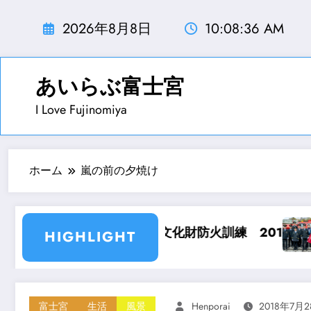
コ
ン
2026年8月8日
10:08:38 AM
テ
ン
ツ
あいらぶ富士宮
へ
I Love Fujinomiya
ス
キ
ッ
プ
ホーム
嵐の前の夕焼け
019.1.22
富士宮市消防出初め式 平成31年1月6
HIGHLIGHT
富士宮
生活
風景
Henporai
2018年7月