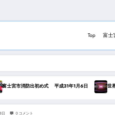
Top
富士
日
世界遺産センターカラーチェンジ 秋
28日
0 コメント