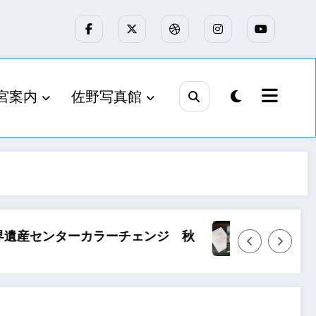
宮案内
佐野写真館
富士・富士宮の昭和 発刊
浅間大社青年会4