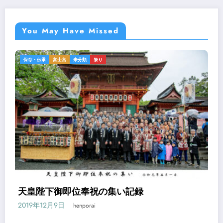
You May Have Missed
保存・伝承
富士宮
未分類
祭り
天皇陛下御即位奉祝の集い記録
2019年12月9日
henporai