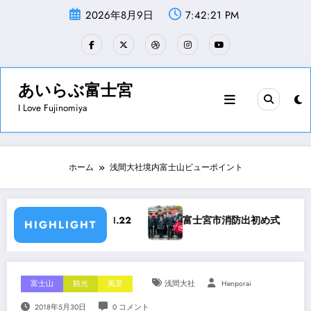
コ
2026年8月9日
7:42:22 PM
ン
テ
ン
ツ
へ
ス
あいらぶ富士宮
キ
I Love Fujinomiya
ッ
プ
ホーム
浅間大社境内富士山ビューポイント
019.1.22
富士宮市消防出初め式 平成31年1月6日
HIGHLIGHT
富士山
観光
風景
浅間大社
Henporai
2018年5月30日
0 コメント