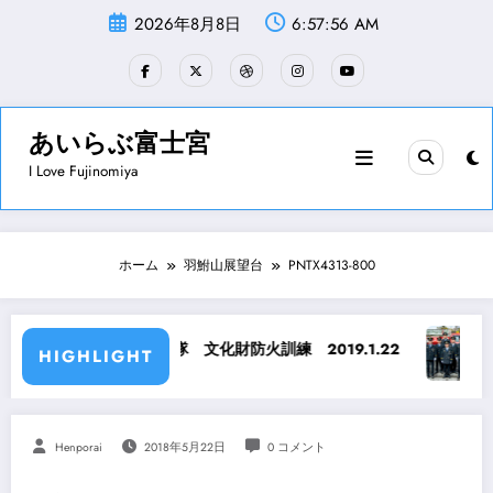
コ
2026年8月8日
6:57:56 AM
ン
テ
ン
ツ
へ
ス
あいらぶ富士宮
キ
I Love Fujinomiya
ッ
プ
ホーム
羽鮒山展望台
PNTX4313-800
宮第三分団消防隊 文化財防火訓練 2019.1.22
富士宮市消
HIGHLIGHT
Henporai
2018年5月22日
0 コメント