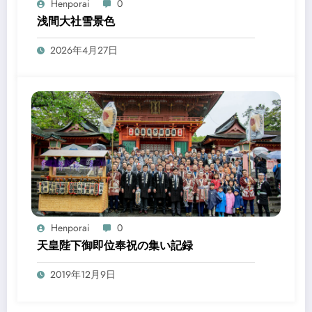
Henporai
0
浅間大社雪景色
2026年4月27日
Henporai
0
天皇陛下御即位奉祝の集い記録
2019年12月9日