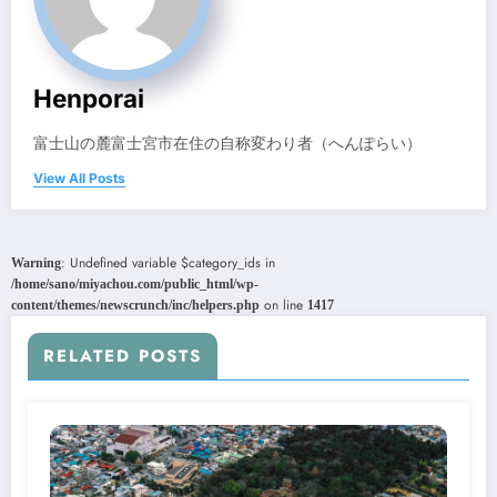
Henporai
富士山の麓富士宮市在住の自称変わり者（へんぽらい）
View All Posts
: Undefined variable $category_ids in
Warning
/home/sano/miyachou.com/public_html/wp-
on line
content/themes/newscrunch/inc/helpers.php
1417
RELATED POSTS