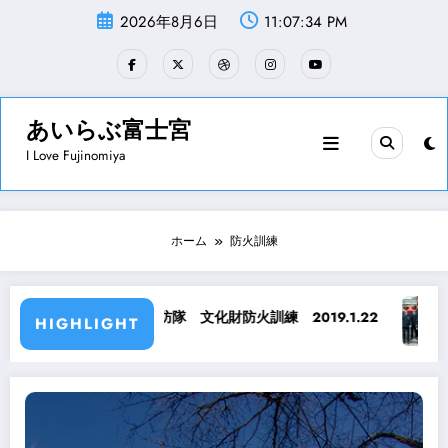
コ
2026年8月6日
11:07:34 PM
ン
テ
ン
ツ
へ
ス
あいらぶ富士宮
キ
I Love Fujinomiya
ッ
プ
ホーム
防火訓練
富士宮第三分団消防隊 文化財防火訓練 2019.1.22
富士宮
HIGHLIGHT