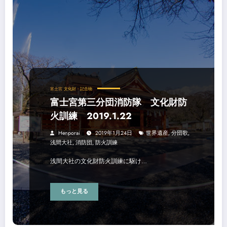
富士宮
文化財・記念物
富士宮第三分団消防隊 文化財防
火訓練 2019.1.22
Henporai
2019年1月24日
世界遺産
,
分団歌
,
浅間大社
,
消防団
,
防火訓練
浅間大社の文化財防火訓練に駆け…
もっと見る