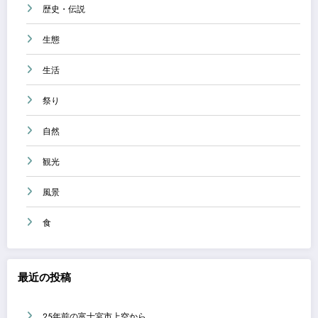
歴史・伝説
生態
生活
祭り
自然
観光
風景
食
最近の投稿
25年前の富士宮市上空から