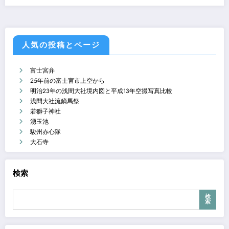
人気の投稿とページ
富士宮弁
25年前の富士宮市上空から
明治23年の浅間大社境内図と平成13年空撮写真比較
浅間大社流鏑馬祭
若獅子神社
湧玉池
駿州赤心隊
大石寺
検索
検
索